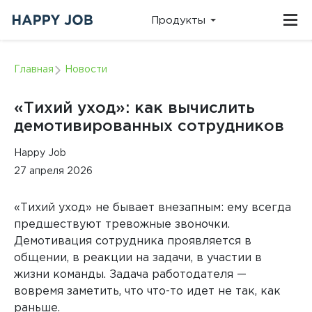
Продукты
ПЛАТФОРМЫ
О НАС
ВИДЕО
КЛИЕНТСКАЯ
Главная
Новости
ПОДДЕРЖКА
Команда и
Записи
история
эфиров,
Техническая
компании
выступлений
служба:
«Тихий уход»: как вычислить
и
support@happy-
методические
job.ru
демотивированных сотрудников
материалы
Телефон:
+7 (495)
215-08-90
Онлайн-платформа для оценки и развития
вовлеченности и лояльности персонала
КЕЙСЫ
Happy Job
НОВОСТИ
ОТДЕЛ
Реальные результаты
Анонсы
27 апреля 2026
ПРОДАЖ
компаний и польза
мероприятий
исследований
и события из
Для подключения:
жизни
sales@happy-
компании
«Тихий уход» не бывает внезапным: ему всегда
job.ru
Онлайн-платформа для оценки и развития качества
Телефон:
+7 (495)
предшествуют тревожные звоночки.
646-83-89
внутреннего сервиса (КВС)
БЛОГ
ВЕБИНАРЫ
Демотивация сотрудника проявляется в
Все о
Расписание вебинаров и
методологии и
общении, в реакции на задачи, в участии в
мастер‑классов Happy Job
автоматизации
HR
жизни команды. Задача работодателя —
исследований
0
вовремя заметить, что что-то идет не так, как
Онлайн-платформа для мультиролевой оценки, 360
и performance management
раньше.