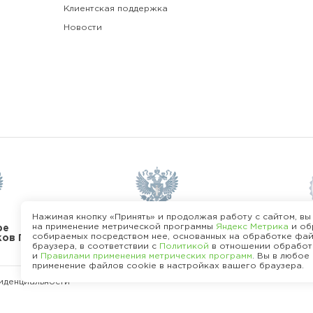
Клиентская поддержка
Новости
Нажимая кнопку «Принять» и продолжая работу с сайтом, вы
на применение метрической программы
Яндекс Метрика
и об
В реестре операторов
ре
Станда
собираемых посредством нее, основанных на обработке фай
перс. данных
ков ПО
браузера, в соответствии с
Политикой
в отношении обработ
и
Правилами применения метрических программ
. Вы в любое
применение файлов cookie в настройках вашего браузера.
иденциальности