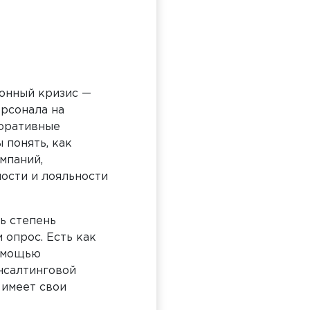
онный кризис —
рсонала на
поративные
 понять, как
мпаний,
ости и лояльности
ь степень
 опрос. Есть как
помощью
нсалтинговой
 имеет свои