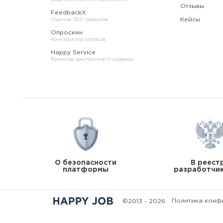
Отзывы
FeedbackX
Кейсы
Оценка 360 градусов
Опроскин
Конструктор опросов
Happy Service
Качество внутреннего сервиса
О безопасности
В реест
платформы
разработчи
Политика конф
©
2013 - 2026.