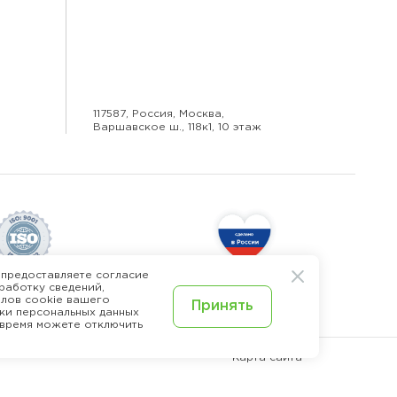
117587, Россия, Москва,
Варшавское ш., 118к1, 10 этаж
 предоставляете согласие
работку сведений,
рты качества
О команде Happy Job
лов cookie вашего
Принять
ки персональных данных
 время можете отключить
Карта сайта