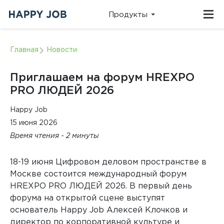
Продукты
ПЛАТФОРМЫ
О НАС
ВИДЕО
КЛИЕНТСКАЯ
Главная
Новости
ПОДДЕРЖКА
Команда и
Записи
история
эфиров,
Техническая
компании
выступлений
служба:
Приглашаем на форум HREXPO
и
support@happy-
методические
job.ru
PRO ЛЮДЕЙ 2026
материалы
Телефон:
+7 (495)
215-08-90
Онлайн-платформа для оценки и развития
вовлеченности и лояльности персонала
КЕЙСЫ
Happy Job
НОВОСТИ
ОТДЕЛ
Реальные результаты
Анонсы
15 июня 2026
ПРОДАЖ
компаний и польза
мероприятий
исследований
и события из
Время чтения - 2 минуты
Для подключения:
жизни
sales@happy-
компании
job.ru
Онлайн-платформа для оценки и развития качества
Телефон:
+7 (495)
646-83-89
внутреннего сервиса (КВС)
18-19 июня Цифровом деловом пространстве в
БЛОГ
ВЕБИНАРЫ
Москве состоится международный форум
Все о
Расписание вебинаров и
методологии и
мастер‑классов Happy Job
HREXPO PRO ЛЮДЕЙ 2026. В первый день
автоматизации
HR
форума на открытой сцене выступят
исследований
0
Онлайн-платформа для мультиролевой оценки, 360
основатель Happy Job Алексей Клочков и
и performance management
директор по корпоративной культуре и