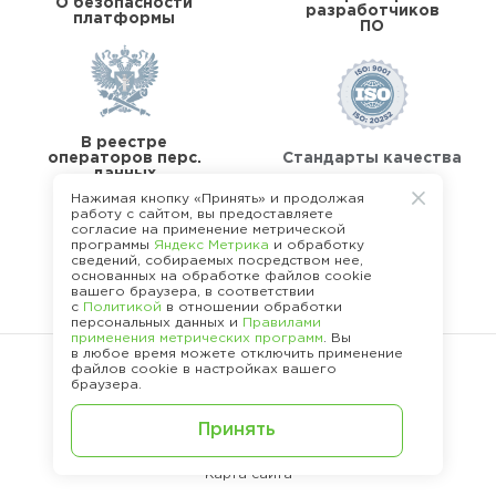
О безопасности
разработчиков
платформы
ПО
В реестре
операторов перс.
Стандарты качества
данных
Нажимая кнопку «Принять» и продолжая
работу с сайтом, вы предоставляете
согласие на применение метрической
программы
Яндекс Метрика
и обработку
сведений, собираемых посредством нее,
основанных на обработке файлов cookie
О команде Happy Job
вашего браузера, в соответствии
с
Политикой
в отношении обработки
персональных данных и
Правилами
применения метрических программ
. Вы
в любое время можете отключить применение
файлов cookie в настройках вашего
браузера.
©
2013 - 2026.
Политика конфиденциальности
Принять
Карта сайта