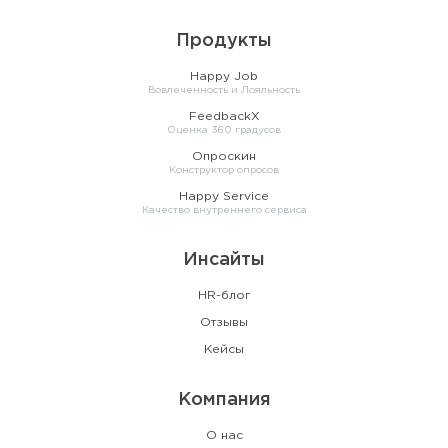
Продукты
Happy Job
Вовлеченность и Лояльность
FeedbackX
Оценка 360 градусов
Опроскин
Конструктор опросов
Happy Service
Качество внутреннего сервиса
Инсайты
HR-блог
Отзывы
Кейсы
Компания
О нас