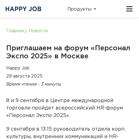
Продукты
ПЛАТФОРМЫ
О НАС
ВИДЕО
КЛИЕНТСКАЯ
Главная
Новости
ПОДДЕРЖКА
Команда и
Записи
история
эфиров,
Техническая
компании
выступлений
служба:
Приглашаем на форум «Персонал
и
support@happy-
методические
job.ru
Экспо 2025» в Москве
материалы
Телефон:
+7 (495)
215-08-90
Онлайн-платформа для оценки и развития
вовлеченности и лояльности персонала
КЕЙСЫ
Happy Job
НОВОСТИ
ОТДЕЛ
Реальные результаты
Анонсы
29 августа 2025
ПРОДАЖ
компаний и польза
мероприятий
исследований
и события из
Время чтения - 3 минуты
Для подключения:
жизни
sales@happy-
компании
job.ru
Онлайн-платформа для оценки и развития качества
Телефон:
+7 (495)
646-83-89
внутреннего сервиса (КВС)
8 и 9 сентября в Центре международной
БЛОГ
ВЕБИНАРЫ
торговли пройдет всероссийский HR-форум
Все о
Расписание вебинаров и
методологии и
мастер‑классов Happy Job
«Персонал Экспо 2025».
автоматизации
HR
исследований
9 сентября в 13:15 руководитель отдела корп.
0
Онлайн-платформа для мультиролевой оценки, 360
и performance management
культуры, внутренних коммуникаций и HR-