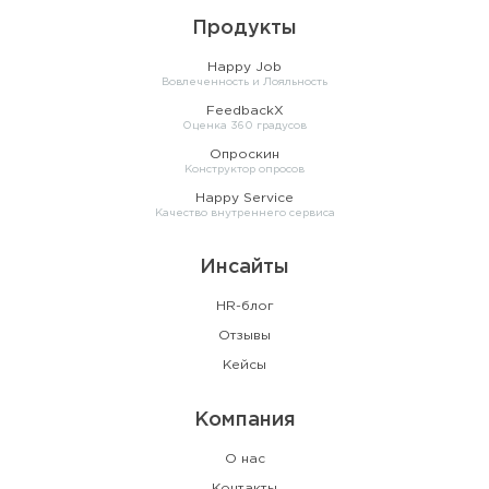
Продукты
Happy Job
Вовлеченность и Лояльность
FeedbackX
Оценка 360 градусов
Опроскин
Конструктор опросов
Happy Service
Качество внутреннего сервиса
Инсайты
HR-блог
Отзывы
Кейсы
Компания
О нас
Контакты