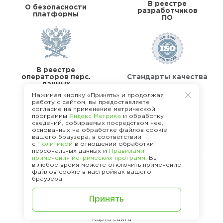
В реестре
О безопасности
разработчиков
платформы
ПО
В реестре
операторов перс.
Стандарты качества
данных
Нажимая кнопку «Принять» и продолжая
работу с сайтом, вы предоставляете
согласие на применение метрической
программы
Яндекс Метрика
и обработку
сведений, собираемых посредством нее,
основанных на обработке файлов cookie
О команде Happy Job
вашего браузера, в соответствии
с
Политикой
в отношении обработки
персональных данных и
Правилами
применения метрических программ
. Вы
в любое время можете отключить применение
файлов cookie в настройках вашего
браузера.
©
2013 - 2026.
Политика конфиденциальности
Принять
Карта сайта