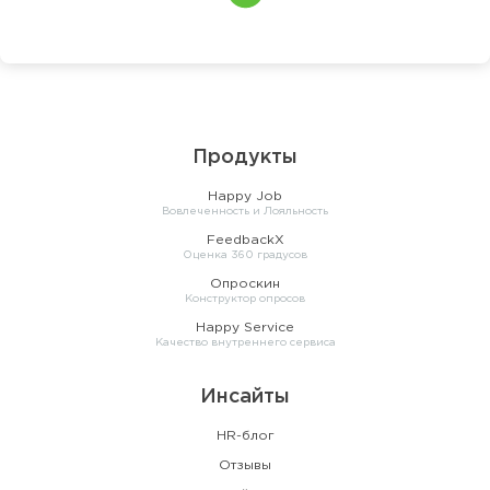
Продукты
Happy Job
Вовлеченность и Лояльность
FeedbackX
Оценка 360 градусов
Опроскин
Конструктор опросов
Happy Service
Качество внутреннего сервиса
Инсайты
HR-блог
Отзывы