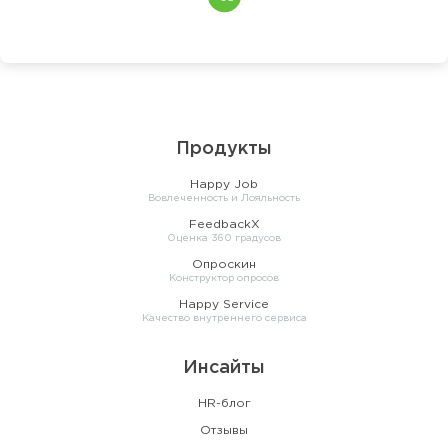
Продукты
Happy Job
Вовлеченность и Лояльность
FeedbackX
Оценка 360 градусов
Опроскин
Конструктор опросов
Happy Service
Качество внутреннего сервиса
Инсайты
HR-блог
Отзывы