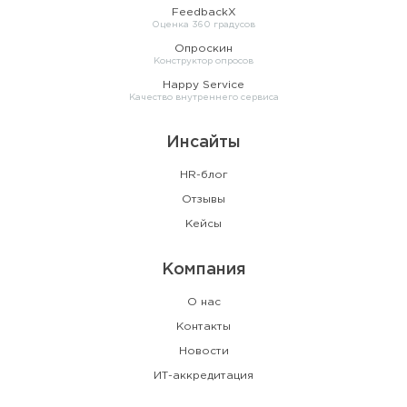
FeedbackX
Оценка 360 градусов
Опроскин
Конструктор опросов
Happy Service
Качество внутреннего сервиса
Инсайты
HR-блог
Отзывы
Кейсы
Компания
О нас
Контакты
Новости
ИТ-аккредитация