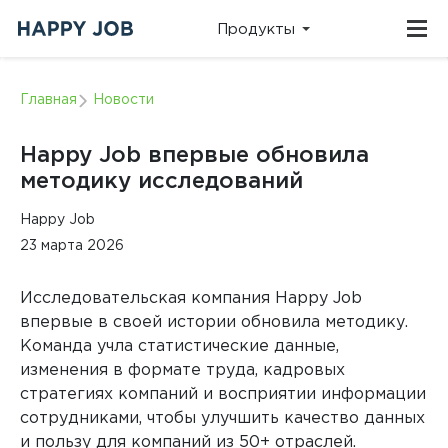
Продукты
ПЛАТФОРМЫ
О НАС
ВИДЕО
КЛИЕНТСКАЯ
Главная
Новости
ПОДДЕРЖКА
Команда и
Записи
история
эфиров,
Техническая
компании
выступлений
служба:
Happy Job впервые обновила
и
support@happy-
методические
job.ru
методику исследований
материалы
Телефон:
+7 (495)
215-08-90
Онлайн-платформа для оценки и развития
вовлеченности и лояльности персонала
КЕЙСЫ
Happy Job
НОВОСТИ
ОТДЕЛ
Реальные результаты
Анонсы
23 марта 2026
ПРОДАЖ
компаний и польза
мероприятий
исследований
и события из
Для подключения:
жизни
sales@happy-
компании
Исследовательская компания Happy Job
job.ru
Онлайн-платформа для оценки и развития качества
Телефон:
+7 (495)
впервые в своей истории обновила методику.
646-83-89
внутреннего сервиса (КВС)
БЛОГ
ВЕБИНАРЫ
Команда учла статистические данные,
Все о
Расписание вебинаров и
методологии и
изменения в формате труда, кадровых
мастер‑классов Happy Job
автоматизации
HR
стратегиях компаний и восприятии информации
исследований
0
сотрудниками, чтобы улучшить качество данных
Онлайн-платформа для мультиролевой оценки, 360
и performance management
и пользу для компаний из 50+ отраслей.