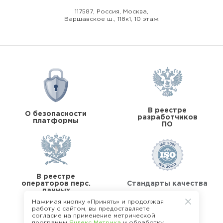
117587, Россия, Москва,
Варшавское ш., 118к1, 10 этаж
В реестре
О безопасности
разработчиков
платформы
ПО
В реестре
операторов перс.
Стандарты качества
данных
Нажимая кнопку «Принять» и продолжая
работу с сайтом, вы предоставляете
согласие на применение метрической
программы
Яндекс Метрика
и обработку